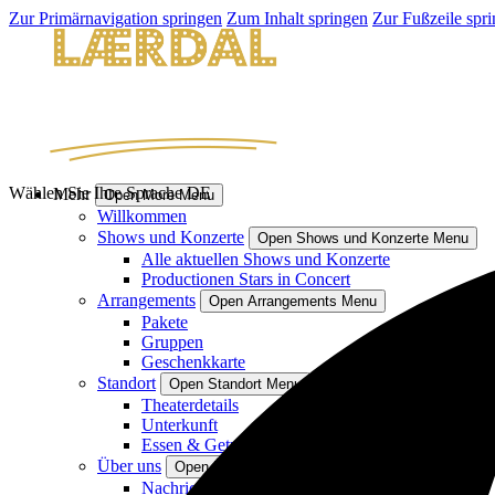
Zur Primärnavigation springen
Zum Inhalt springen
Zur Fußzeile spr
Wählen Sie Ihre Sprache
DE
Mehr
Open More Menu
Willkommen
Shows und Konzerte
Open Shows und Konzerte Menu
Alle aktuellen Shows und Konzerte
Productionen Stars in Concert
Arrangements
Open Arrangements Menu
Pakete
Gruppen
Geschenkkarte
Standort
Open Standort Menu
Theaterdetails
Unterkunft
Essen & Getränke
Über uns
Open Über uns Menu
Nachrichten