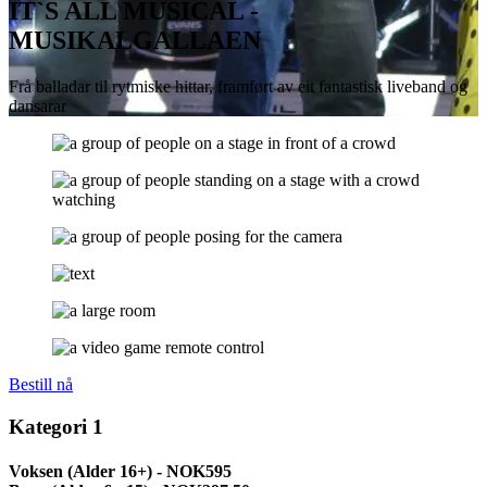
IT`S ALL MUSICAL -
MUSIKALGALLAEN
Frå balladar til rytmiske hittar, framført av eit fantastisk liveband og
dansarar
Bestill nå
Kategori 1
Voksen (Alder 16+) - NOK595