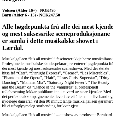
Voksen (Alder 16+) - NOK495
Barn (Alder 6 - 15) - NOK247.50
Alle høgdepunkta frå alle dei mest kjende
og mest suksessrike sceneproduksjonane
er samla i dette musikalske showet i
Lærdal.
Musikalgallaen “It’s all musical” fascinerer ikkje berre musikalfans:
Profesjonelle musikalske skodespelarar presenterer høgdepunkta frå
dei mest kjende og mest suksessrike sceneshowa. Med dei største
hitsa frå “Cats”, “Starlight Express”, “Grease”, “Les Miserables”,
“Phantom of the Opera”, “Hair”, “Jesus Christ Superstar”, “Dirty
Dancing”, “Mamma Mia”, “Saturday Night Fever”, “The Beauty
and the Beast” og “Dance of the Vampires” ei profesjonell
rollebesetning lokkar publikum inn i ei verd av store kjensler. Med
det perfekte akkompagnementet levert av eit åttemanns liveband og
nydelege dansarar, vil den 90 minutt lange musikalgallaen garantert
bli ei uforgløymeleg storhending for kvar gjest.
Musikalgallaen “It’s all musical” – eit show av produsent Bernhard