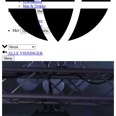
Overnatting
Mat & Drikke
Om
Open Om Menu
Nyheiter
Nyheitsbrev
Kontakt oss
Mer
Open More Menu
ALLE VISNINGER
Meny