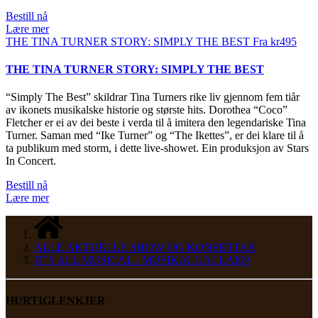
Bestill nå
Lære mer
THE TINA TURNER STORY: SIMPLY THE BEST
Fra
kr
495
THE TINA TURNER STORY: SIMPLY THE BEST
“Simply The Best” skildrar Tina Turners rike liv gjennom fem tiår
av ikonets musikalske historie og største hits. Dorothea “Coco”
Fletcher er ei av dei beste i verda til å imitera den legendariske Tina
Turner. Saman med “Ike Turner” og “The Ikettes”, er dei klare til å
ta publikum med storm, i dette live-showet. Ein produksjon av Stars
In Concert.
Bestill nå
Lære mer
ALLE AKTUELLE SHOW OG KONSERTAR
IT`S ALL MUSICAL - MUSIKALGALLAEN
HURTIGLENKJER