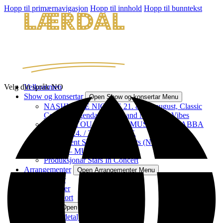
Hopp til primærnavigasjon
Hopp til innhold
Hopp til bunntekst
Velg ditt språk
Velkommen
NO
Show og konsertar
Open Show og konsertar Menu
NASHVILLE NIGHTS 21. & 22. august, Classic
Country, legendary songs and Nashville Vibes
THANK YOU FOR THE MUSIC – THE ABBA
STORY 24. / 25. / 26. SEPT.
All Current Shows & Concerts (NO)
ELVIS – MUSIKALEN
Produksjonar Stars In Concert
Arrangementer
Open Arrangementer Menu
Pakkar
Grupper
Gåvekort
Plassering
Open Plassering Menu
Teaterdetaljer