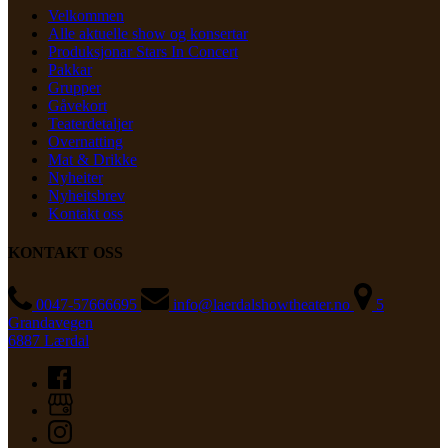
Velkommen
Alle aktuelle show og konsertar
Produksjonar Stars In Concert
Pakkar
Grupper
Gåvekort
Teaterdetaljer
Overnatting
Mat & Drikke
Nyheiter
Nyheitsbrev
Kontakt oss
KONTAKT OSS
0047-57666695
info@laerdalshowtheater.no
5
Grandavegen
6887 Lærdal